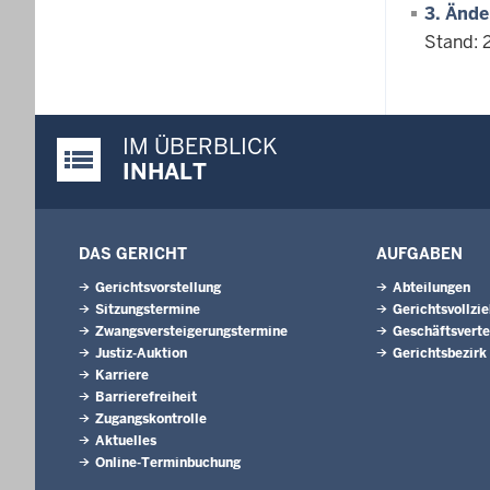
3. Änd
Stand: 
IM ÜBERBLICK
Justiz-Portal im Überblick:
INHALT
DAS GERICHT
AUFGABEN
Gerichtsvorstellung
Abteilungen
Sitzungstermine
Gerichtsvollzi
Zwangsversteigerungs­termine
Geschäftsverte
Justiz-Auktion
Gerichtsbezirk
Karriere
Barrierefreiheit
Zugangskontrolle
Aktuelles
Online-Terminbuchung