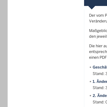
Der vom P
Veränder
Maßgeblic
den jewei
Die hier 
entsprech
einen PDF
Geschäf
Stand: 
1. Änd
Stand: 
2. Änd
Stand: 