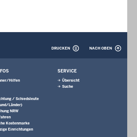
DRUCKEN
NACH OBEN
NFOS
SERVICE
ner/Hilfen
Übersicht
Suche
ichtung / Schiedsleute
Bund/Länder)
chung NRW
fahren
che Kostenmarke
ige Einrichtungen