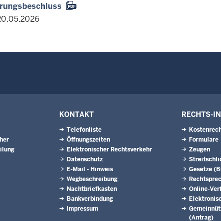
erungsbeschluss
20.05.2026
KONTAKT
RECHTS-I
Telefonliste
Kostenrech
eher
Öffnungszeiten
Formulare
ilung
Elektronischer Rechtsverkehr
Zeugen
Datenschutz
Streitschl
E-Mail - Hinweis
Gesetze (
Wegbeschreibung
Rechtspre
Nachtbriefkasten
Online-Ver
Bankverbindung
Elektronis
Impressum
Gemeinnütz
(Antrag)